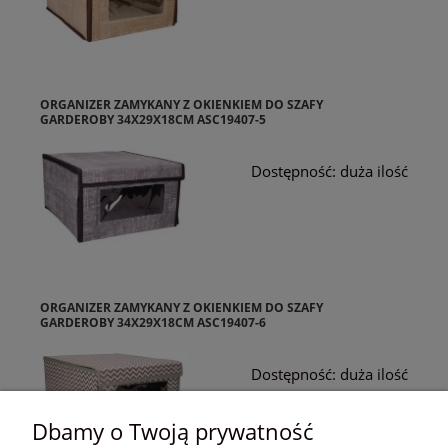
ORGANIZER ZAMYKANY Z OKIENKIEM DO SZAFY
GARDEROBY 34X29X18CM ASC19407-5
Dostępność:
duża ilość
ORGANIZER ZAMYKANY Z OKIENKIEM DO SZAFY
GARDEROBY 34X29X18CM ASC19407-6
Dostępność:
duża ilość
Dbamy o Twoją prywatność