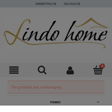
ZAREJESTRUJ SIĘ
ZALOGUJ SIĘ
Ten produkt jest niedostępny.
POMOC