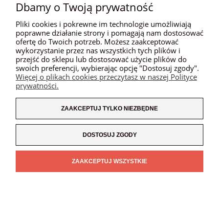
Dbamy o Twoją prywatność
MOJE KONTO
Pliki cookies i pokrewne im technologie umożliwiają
PŁATNOŚCI I DOSTAWA
poprawne działanie strony i pomagają nam dostosować
ofertę do Twoich potrzeb. Możesz zaakceptować
wykorzystanie przez nas wszystkich tych plików i
INFORMACJE
przejść do sklepu lub dostosować użycie plików do
swoich preferencji, wybierając opcję "Dostosuj zgody".
O NAS
Więcej o plikach cookies przeczytasz w naszej Polityce
prywatności.
ZAAKCEPTUJ TYLKO NIEZBĘDNE
POKAŻ PEŁNĄ WERSJĘ STRONY
SKLEP INTERNETOWY SHOPER.PL
DOSTOSUJ ZGODY
ZAAKCEPTUJ WSZYSTKIE