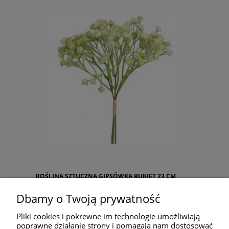
ROŚLINA SZTUCZNA GIPSÓWKA BUKIET 23 CM
ASC20549-6
Dbamy o Twoją prywatność
Pliki cookies i pokrewne im technologie umożliwiają
poprawne działanie strony i pomagają nam dostosować