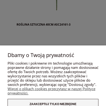
ROŚLINA SZTUCZNA 40CM ASC24161-3
Dbamy o Twoją prywatność
«
»
1
2
Pliki cookies i pokrewne im technologie umożliwiają
poprawne działanie strony i pomagają nam dostosować
ofertę do Twoich potrzeb. Możesz zaakceptować
wykorzystanie przez nas wszystkich tych plików i
POMOC
przejść do sklepu lub dostosować użycie plików do
swoich preferencji, wybierając opcję "Dostosuj zgody".
Więcej o plikach cookies przeczytasz w naszej Polityce
MOJE KONTO
prywatności.
PŁATNOŚCI I DOSTAWA
ZAAKCEPTUJ TYLKO NIEZBĘDNE