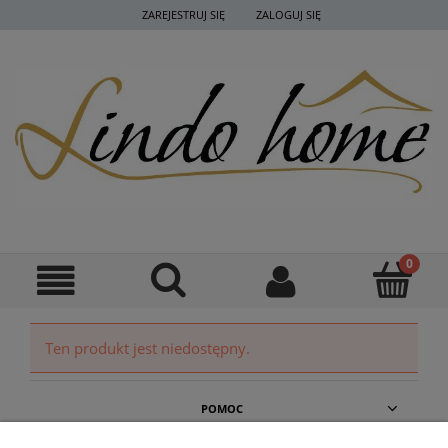
ZAREJESTRUJ SIĘ
ZALOGUJ SIĘ
Ten produkt jest niedostępny.
POMOC