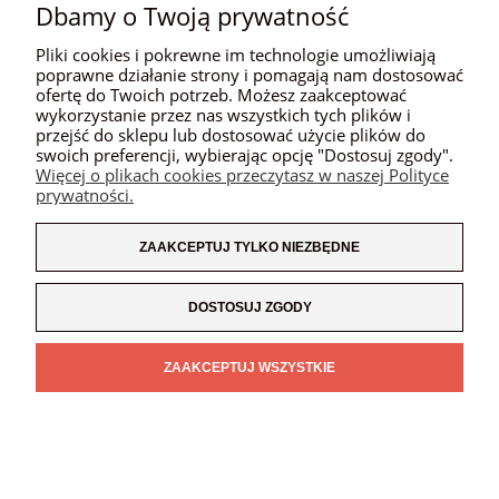
Dbamy o Twoją prywatność
MOJE KONTO
Pliki cookies i pokrewne im technologie umożliwiają
PŁATNOŚCI I DOSTAWA
poprawne działanie strony i pomagają nam dostosować
ofertę do Twoich potrzeb. Możesz zaakceptować
wykorzystanie przez nas wszystkich tych plików i
INFORMACJE
przejść do sklepu lub dostosować użycie plików do
swoich preferencji, wybierając opcję "Dostosuj zgody".
O NAS
Więcej o plikach cookies przeczytasz w naszej Polityce
prywatności.
ZAAKCEPTUJ TYLKO NIEZBĘDNE
POKAŻ PEŁNĄ WERSJĘ STRONY
SKLEP INTERNETOWY SHOPER.PL
DOSTOSUJ ZGODY
ZAAKCEPTUJ WSZYSTKIE