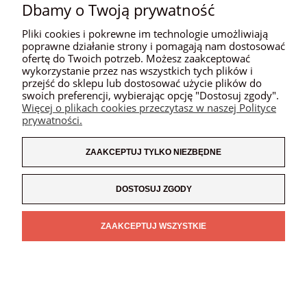
Dbamy o Twoją prywatność
MOJE KONTO
Pliki cookies i pokrewne im technologie umożliwiają
PŁATNOŚCI I DOSTAWA
poprawne działanie strony i pomagają nam dostosować
ofertę do Twoich potrzeb. Możesz zaakceptować
wykorzystanie przez nas wszystkich tych plików i
INFORMACJE
przejść do sklepu lub dostosować użycie plików do
swoich preferencji, wybierając opcję "Dostosuj zgody".
O NAS
Więcej o plikach cookies przeczytasz w naszej Polityce
prywatności.
ZAAKCEPTUJ TYLKO NIEZBĘDNE
POKAŻ PEŁNĄ WERSJĘ STRONY
SKLEP INTERNETOWY SHOPER.PL
DOSTOSUJ ZGODY
ZAAKCEPTUJ WSZYSTKIE