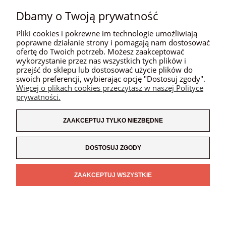
Dbamy o Twoją prywatność
Pliki cookies i pokrewne im technologie umożliwiają
poprawne działanie strony i pomagają nam dostosować
ofertę do Twoich potrzeb. Możesz zaakceptować
wykorzystanie przez nas wszystkich tych plików i
POMOC
przejść do sklepu lub dostosować użycie plików do
swoich preferencji, wybierając opcję "Dostosuj zgody".
Więcej o plikach cookies przeczytasz w naszej Polityce
MOJE KONTO
prywatności.
PŁATNOŚCI I DOSTAWA
ZAAKCEPTUJ TYLKO NIEZBĘDNE
INFORMACJE
DOSTOSUJ ZGODY
O NAS
ZAAKCEPTUJ WSZYSTKIE
POKAŻ PEŁNĄ WERSJĘ STRONY