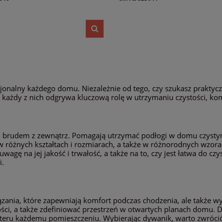
cjonalny każdego domu. Niezależnie od tego, czy szukasz prakty
ażdy z nich odgrywa kluczową rolę w utrzymaniu czystości, komf
ed brudem z zewnątrz. Pomagają utrzymać podłogi w domu czystymi
w różnych kształtach i rozmiarach, a także w różnorodnych wzor
wagę na jej jakość i trwałość, a także na to, czy jest łatwa do c
i.
zania, które zapewniają komfort podczas chodzenia, ale także wy
ości, a także zdefiniować przestrzeń w otwartych planach domu.
ru każdemu pomieszczeniu. Wybierając dywanik, warto zwrócić 