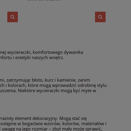
cznej wycieraczki, komfortowego dywanika
ortu i estetyki naszych wnętrz.
, zatrzymując błoto, kurz i kamienie, zanim
ach i kolorach, które mogą wprowadzić odrobinę stylu
zyszczenia. Niektóre wycieraczki mogą być myte w
razisty element dekoracyjny. Mogą stać się
 Dostępne w bogactwie wzorów, kolorów, materiałów i
uwagę na jego rozmiar – zbyt mały może sprawić,