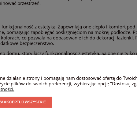
minować przestrzeń.
y funkcjonalność z estetyką. Zapewniają one ciepło i komfort pod
ne, pomagając zapobiegać poślizgnięciom na mokrej podłodze. Po
i kolorach, co pozwala na dopasowanie ich do dekoracji łazienk
odatkowe bezpieczeństwo.
o domu, który łączy funkcjonalność z estetyką. Są one nie tylk
teru i stylu naszym wnętrzom. Wybierając dywanik, warto zwrócić 
koracji wnętrza.
wne działanie strony i pomagają nam dostosować ofertę do Twoic
życie plików do swoich preferencji, wybierając opcję "Dostosuj zg
PŁATNOŚCI I DOSTAWA
INFORMACJE
tności.
CZAS REALIZACJI ZAMÓWIENIA
USTAWIENIA PLIKÓ
ZAAKCEPTUJ WSZYSTKIE
FORMA PŁATNOŚCI
WARUNKI WSPÓŁPR
SKLEP INTERNETOWY SHOPER.PL