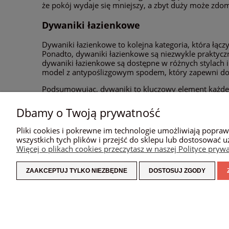
że pokój wydaje się mniejszy, a zbyt duży może zdo
Dywaniki łazienkowe
Dywaniki łazienkowe to kolejna kategoria, która łącz
Ponadto, dywaniki łazienkowe są niezwykle praktycz
dywaniki łazienkowe są dostępne w różnych stylach 
model z antypoślizgowym spodem, który zapewni d
Podsumowując, dywaniki to kluczowy element każdeg
czystość i bezpieczeństwo, ale również dodają charak
zapewnić, że będzie pasować do naszych potrzeb i de
Dbamy o Twoją prywatność
Pliki cookies i pokrewne im technologie umożliwiają popra
wszystkich tych plików i przejść do sklepu lub dostosować u
POMOC
MOJE KONTO
Więcej o plikach cookies przeczytasz w naszej Polityce prywa
POLITYKA PRYWATNOŚCI
TWOJE ZAMÓWIENIA
ZAAKCEPTUJ TYLKO NIEZBĘDNE
DOSTOSUJ ZGODY
REGULAMINY
USTAWIENIA KONTA
PRZECHOWALNIA