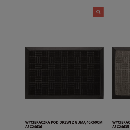
WYCIERACZKA POD DRZWI Z GUMĄ 40X60CM
WYCIERAC
ASC24636
ASC24635