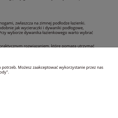
 nogami, zwłaszcza na zimnej podłodze łazienki.
dobnie jak wycieraczki i dywaniki podłogowe,
i. Przy wyborze dywanika łazienkowego warto wybrać
o praktycznym rozwiązaniem, które pomaga utrzymać
uwagę na jego jakość, materiał, rozmiar i styl, aby
h potrzeb. Możesz zaakceptować wykorzystanie przez nas
ody".
O NAS
W COOKIES
KONTAKT
ACY B2B
O FIRMIE