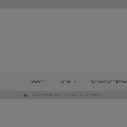
NOWOŚCI
MENU
WARUNKI WSPÓŁPRAC
»
»
WYPOSAŻENIE DOMU
DYWANIKI I WYCIERACZKI