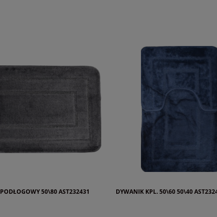
PODŁOGOWY 50\80 AST232431
DYWANIK KPL. 50\60 50\40 AST232