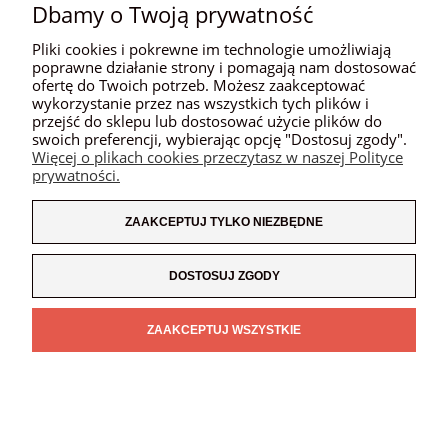
Dbamy o Twoją prywatność
MOJE KONTO
Pliki cookies i pokrewne im technologie umożliwiają
poprawne działanie strony i pomagają nam dostosować
PŁATNOŚCI I DOSTAWA
ofertę do Twoich potrzeb. Możesz zaakceptować
wykorzystanie przez nas wszystkich tych plików i
przejść do sklepu lub dostosować użycie plików do
INFORMACJE
swoich preferencji, wybierając opcję "Dostosuj zgody".
Więcej o plikach cookies przeczytasz w naszej Polityce
O NAS
prywatności.
ZAAKCEPTUJ TYLKO NIEZBĘDNE
POKAŻ PEŁNĄ WERSJĘ STRONY
DOSTOSUJ ZGODY
SKLEP INTERNETOWY SHOPER.PL
ZAAKCEPTUJ WSZYSTKIE