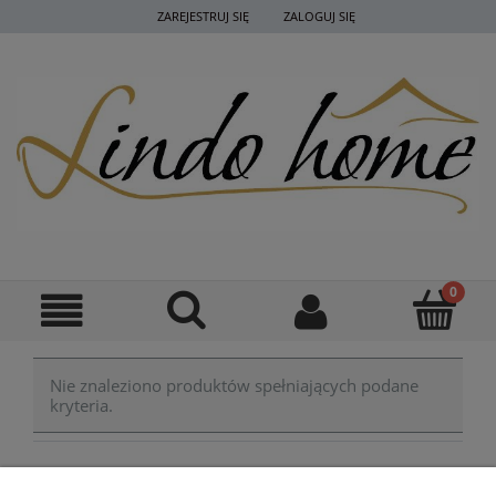
ZAREJESTRUJ SIĘ
ZALOGUJ SIĘ
Nie znaleziono produktów spełniających podane
kryteria.
POMOC