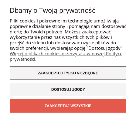
Dbamy o Twoją prywatność
Pliki cookies i pokrewne im technologie umożliwiają
poprawne działanie strony i pomagają nam dostosować
ofertę do Twoich potrzeb. Możesz zaakceptować
wykorzystanie przez nas wszystkich tych plików i
POMOC
przejść do sklepu lub dostosować użycie plików do
swoich preferencji, wybierając opcję "Dostosuj zgody".
Więcej o plikach cookies przeczytasz w naszej Polityce
MOJE KONTO
prywatności.
PŁATNOŚCI I DOSTAWA
ZAAKCEPTUJ TYLKO NIEZBĘDNE
INFORMACJE
DOSTOSUJ ZGODY
O NAS
ZAAKCEPTUJ WSZYSTKIE
POKAŻ PEŁNĄ WERSJĘ STRONY