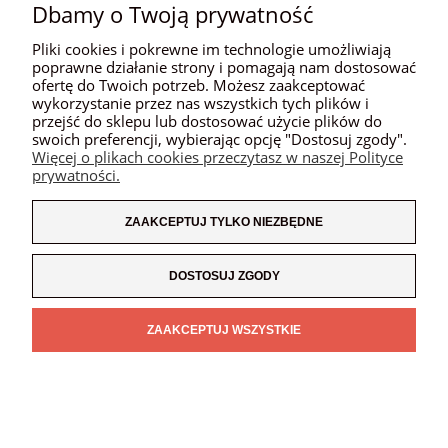
Dbamy o Twoją prywatność
MOJE KONTO
Pliki cookies i pokrewne im technologie umożliwiają
PŁATNOŚCI I DOSTAWA
poprawne działanie strony i pomagają nam dostosować
ofertę do Twoich potrzeb. Możesz zaakceptować
wykorzystanie przez nas wszystkich tych plików i
INFORMACJE
przejść do sklepu lub dostosować użycie plików do
swoich preferencji, wybierając opcję "Dostosuj zgody".
O NAS
Więcej o plikach cookies przeczytasz w naszej Polityce
prywatności.
ZAAKCEPTUJ TYLKO NIEZBĘDNE
POKAŻ PEŁNĄ WERSJĘ STRONY
SKLEP INTERNETOWY SHOPER.PL
DOSTOSUJ ZGODY
ZAAKCEPTUJ WSZYSTKIE