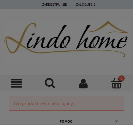
ZAREJESTRUJ SIĘ
ZALOGUJ SIĘ
Ten produkt jest niedostępny.
POMOC