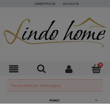
ZAREJESTRUJ SIĘ
ZALOGUJ SIĘ
Ten produkt jest niedostępny.
POMOC