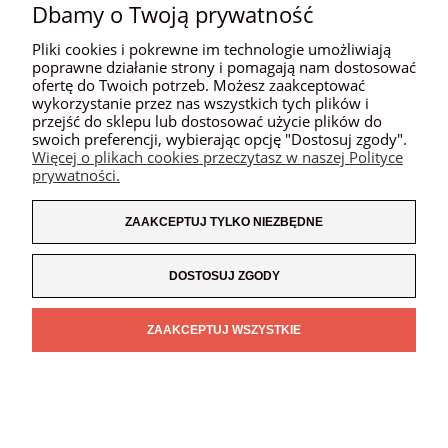
Dbamy o Twoją prywatność
MOJE KONTO
Pliki cookies i pokrewne im technologie umożliwiają
PŁATNOŚCI I DOSTAWA
poprawne działanie strony i pomagają nam dostosować
ofertę do Twoich potrzeb. Możesz zaakceptować
wykorzystanie przez nas wszystkich tych plików i
INFORMACJE
przejść do sklepu lub dostosować użycie plików do
swoich preferencji, wybierając opcję "Dostosuj zgody".
O NAS
Więcej o plikach cookies przeczytasz w naszej Polityce
prywatności.
ZAAKCEPTUJ TYLKO NIEZBĘDNE
POKAŻ PEŁNĄ WERSJĘ STRONY
SKLEP INTERNETOWY SHOPER.PL
DOSTOSUJ ZGODY
ZAAKCEPTUJ WSZYSTKIE