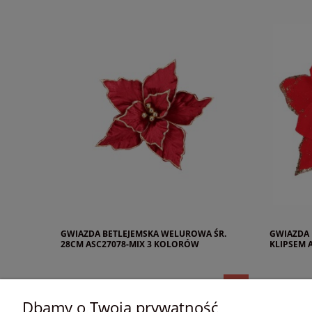
GWIAZDA BETLEJEMSKA WELUROWA ŚR.
GWIAZDA 
28CM ASC27078-MIX 3 KOLORÓW
KLIPSEM 
Dbamy o Twoją prywatność