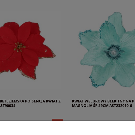
BETLEJEMSKA POISENCJA KWIAT Z
KWIAT WELUROWY BŁĘKITNY NA P
AST90034
MAGNOLIA ŚR.19CM AST232010-6